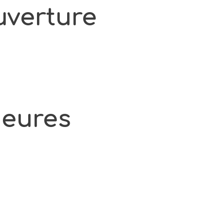
uverture
ieures