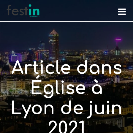
Skip
to
content
Article dans
Église à
Lyon de juin
2021