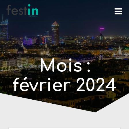
Skip
to
content
Mois :
février 2024