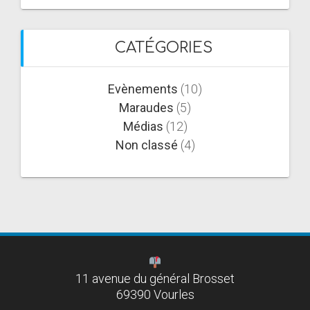
CATÉGORIES
Evènements
(10)
Maraudes
(5)
Médias
(12)
Non classé
(4)
11 avenue du général Brosset
69390 Vourles