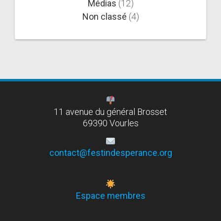
Médias
(12)
Non classé
(4)
11 avenue du général Brosset
69390 Vourles
contact@festindesperance.org
Espace membres