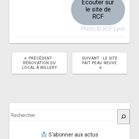
Écouter sur
le site de
RCF
Photo © RCF Lyon
ARTICLE
ARTICLE
PRÉCÉDENT :
SUIVANT :
LE SITE
PRÉCÉDENT
SUIVANT
RÉNOVATION DU
FAIT PEAU NEUVE
:
:
LOCAL À MILLERY
Rechercher
S'abonner aux actus