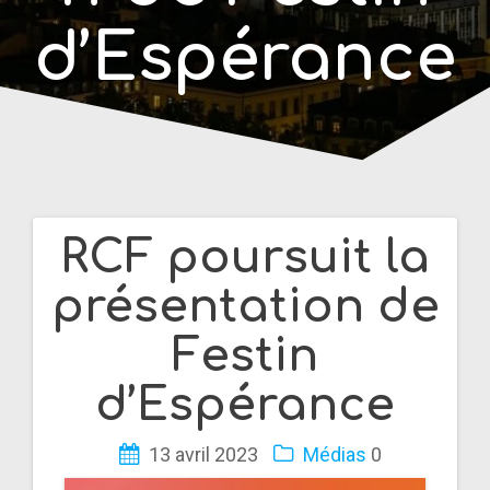
d’Espérance
RCF poursuit la
Navigation
présentation de
de
Festin
l’article
d’Espérance
13 avril 2023
Médias
0